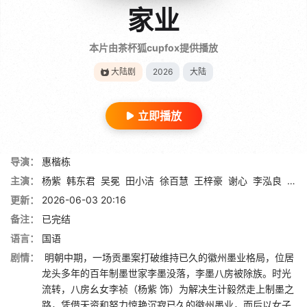
家业
本片由茶杯狐cupfox提供播放
大陆剧
2026
大陆
立即播放
导演：
惠楷栋
主演：
杨紫
韩东君
吴冕
田小洁
徐百慧
王梓豪
谢心
李泓良
杨斯
更新：
2026-06-03 20:16
备注：
已完结
语言：
国语
剧情：
明朝中期，一场贡墨案打破维持已久的徽州墨业格局，位居
龙头多年的百年制墨世家李墨没落，李墨八房被除族。时光
流转，八房幺女李祯（杨紫 饰）为解决生计毅然走上制墨之
路，凭借天资和努力惊艳沉寂已久的徽州墨业，而后以女子