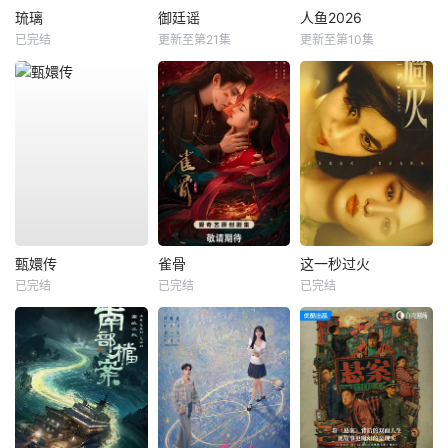
琉璃
御廷谣
人鱼2026
已完结
更新至第21集
更新至第10集
甄嬛传
雀骨
这一秒过火
已完结
已完结
已完结