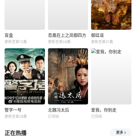
盲盒
吾凰在上之凤御四方
御廷谣
更新至第13集
更新至第08集
更新至第21集
警字一号
北魏冯太后
爱我，你别走
更新至第28集
已完结
已完结
正在热播
更多