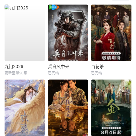
九门2026
兵自风中来
百花杀
更新至第20集
已完结
已完结